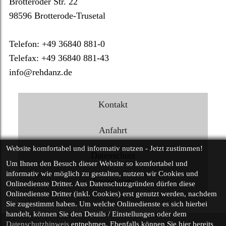
Brotteroder Str. 22
98596
Brotterode-Trusetal
Telefon
:
+49 36840 881-0
Tele
fax
:
+49 36840 881-43
info@rehdanz.de
Kontakt
Anfahrt
Website komfortabel und informativ nutzen - Jetzt zustimmen!
Datenschutz
Um Ihnen den Besuch dieser Website so
komfortabel und
informativ
wie möglich zu gestalten, nutzen wir Cookies und
Impressum
Onlinedienste Dritter. Aus Datenschutzgründen dürfen diese
Onlinedienste Dritter (inkl. Cookies) erst genutzt werden, nachdem
Sie zugestimmt haben. Um welche Onlinedienste es sich hierbei
handelt, können Sie den Details / Einstellungen oder dem
Datenschutzhinweis
entnehmen. Ebenfalls können Sie hier bereits